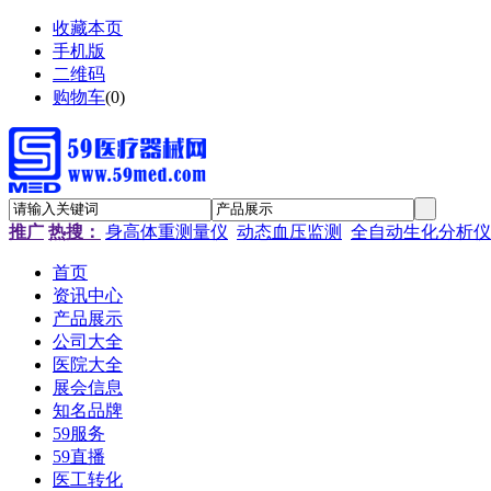
收藏本页
手机版
二维码
购物车
(
0
)
推广
热搜：
身高体重测量仪
动态血压监测
全自动生化分析仪
首页
资讯中心
产品展示
公司大全
医院大全
展会信息
知名品牌
59服务
59直播
医工转化