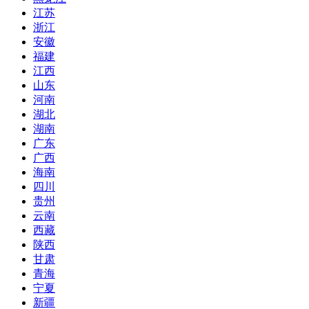
江苏
浙江
安徽
福建
江西
山东
河南
湖北
湖南
广东
广西
海南
四川
贵州
云南
西藏
陕西
甘肃
青海
宁夏
新疆