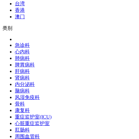
台湾
香港
澳门
类别
急诊科
心内科
肺病科
脾胃病科
肝病科
肾病科
内分泌科
脑病科
风湿免疫科
骨科
康复科
重症监护室(ICU)
心脏重症监护室
肛肠科
周围血管科