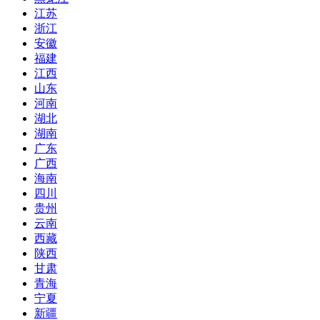
江苏
浙江
安徽
福建
江西
山东
河南
湖北
湖南
广东
广西
海南
四川
贵州
云南
西藏
陕西
甘肃
青海
宁夏
新疆