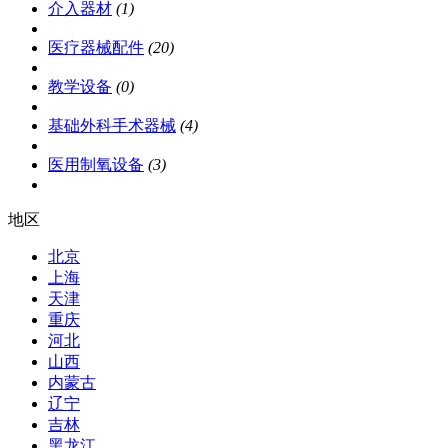
介入器材
(1)
医疗器械配件
(20)
教学设备
(0)
基础外科手术器械
(4)
医用制氧设备
(3)
地区
北京
上海
天津
重庆
河北
山西
内蒙古
辽宁
吉林
黑龙江