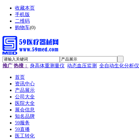
收藏本页
手机版
二维码
购物车
(
0
)
推广
热搜：
身高体重测量仪
动态血压监测
全自动生化分析仪
首页
资讯中心
产品展示
公司大全
医院大全
展会信息
知名品牌
59服务
59直播
医工转化