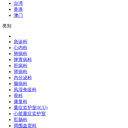
台湾
香港
澳门
类别
急诊科
心内科
肺病科
脾胃病科
肝病科
肾病科
内分泌科
脑病科
风湿免疫科
骨科
康复科
重症监护室(ICU)
心脏重症监护室
肛肠科
周围血管科