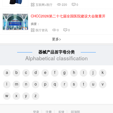
互联网+医疗
220
0
CHCC2026第二十七届全国医院建设大会隆重开
摘要：
幕！
医疗资讯
0
0
更多>
器械产品首字母分类
Alphabetical classification
a
b
c
d
e
f
g
h
i
j
k
l
m
n
o
p
q
r
s
t
u
v
w
x
y
z
登录
注册
反馈
回顶部