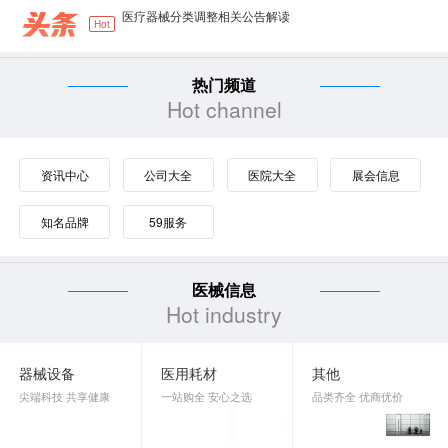
郑州大学第三附属医院(河南省妇幼保健院）
Hot
郑州大学第二附属医院NICU设备采购项目-公
热门频道
河南科技大学第一附属医院肿瘤楼数据库软件
Hot channel
医疗器械分类目录动态调整工作程序
资讯中心
公司大全
医院大全
展会信息
知名品牌
59服务
医械信息
Hot industry
器械设备
医用耗材
其他
尖端科技 共享健康
一站购全 安心之选
品类齐全 优商优价