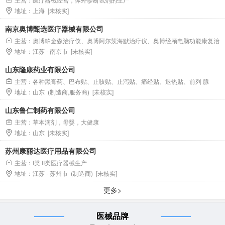
地址：上海 [未核实]
南京奥博甄选医疗器械有限公司
主营：奥博帕金森治疗仪、奥博阿尔茨海默治疗仪、奥博经颅电脑功能康复治
地址：江苏 - 南京市 [未核实]
疗仪
山东隆康药业有限公司
主营：各种黑膏药、巴布贴、止咳贴、止泻贴、痛经贴、退热贴、前列 腺
地址：山东 (制造商,服务商) [未核实]
贴、乳腺贴、鸡眼贴、足贴、艾叶贴、生姜贴、膝盖贴、腰椎贴、三伏贴、减肥
贴，穴位贴！ 乳膏类：疼痛膏、鼻炎膏、痔疮膏等。 艾灸液、疼痛液等外用产品
山东鲁仁制药有限公司
草本肚脐精油150款种类（小儿脾胃调理、男性体质调理、女性调理、各类慢性
主营：草本滴剂，母婴，大健康
病体质调理等）。
地址：山东 [未核实]
苏州康丽达医疗用品有限公司
主营：I类 II类医疗器械生产
地址：江苏 - 苏州市 (制造商) [未核实]
更多>
医械品牌