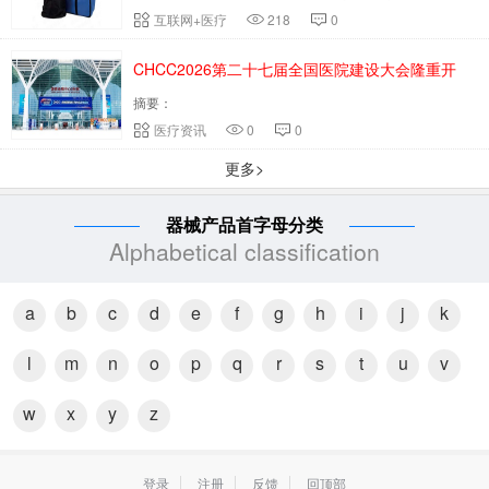
互联网+医疗
218
0
CHCC2026第二十七届全国医院建设大会隆重开
摘要：
幕！
医疗资讯
0
0
更多>
器械产品首字母分类
Alphabetical classification
a
b
c
d
e
f
g
h
i
j
k
l
m
n
o
p
q
r
s
t
u
v
w
x
y
z
登录
注册
反馈
回顶部