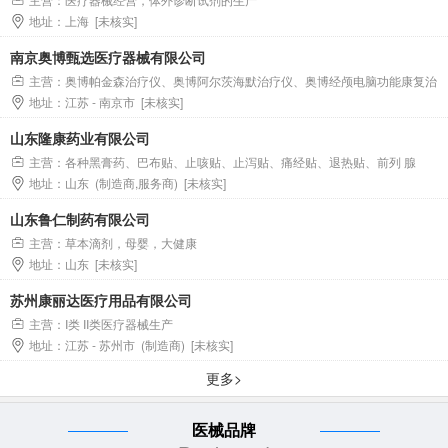
地址：上海 [未核实]
南京奥博甄选医疗器械有限公司
主营：奥博帕金森治疗仪、奥博阿尔茨海默治疗仪、奥博经颅电脑功能康复治
地址：江苏 - 南京市 [未核实]
疗仪
山东隆康药业有限公司
主营：各种黑膏药、巴布贴、止咳贴、止泻贴、痛经贴、退热贴、前列 腺
地址：山东 (制造商,服务商) [未核实]
贴、乳腺贴、鸡眼贴、足贴、艾叶贴、生姜贴、膝盖贴、腰椎贴、三伏贴、减肥
贴，穴位贴！ 乳膏类：疼痛膏、鼻炎膏、痔疮膏等。 艾灸液、疼痛液等外用产品
山东鲁仁制药有限公司
草本肚脐精油150款种类（小儿脾胃调理、男性体质调理、女性调理、各类慢性
主营：草本滴剂，母婴，大健康
病体质调理等）。
地址：山东 [未核实]
苏州康丽达医疗用品有限公司
主营：I类 II类医疗器械生产
地址：江苏 - 苏州市 (制造商) [未核实]
更多>
医械品牌