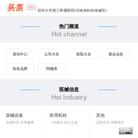
郑州大学第三附属医院(河南省妇幼保健院）
Hot
郑州大学第二附属医院NICU设备采购项目-公
热门频道
河南科技大学第一附属医院肿瘤楼数据库软件
Hot channel
医疗器械分类目录动态调整工作程序
资讯中心
公司大全
医院大全
展会信息
知名品牌
59服务
医械信息
Hot industry
器械设备
医用耗材
其他
尖端科技 共享健康
一站购全 安心之选
品类齐全 优商优价