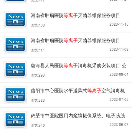
河南省肿瘤医院
等离子
灭菌器维保服务项目
（二次）比选公告
2023-11-15
浏览:438
河南省肿瘤医院
等离子
灭菌器维保服务项目
2023-11-09
浏览:414
唐河县人民医院
等离子
消毒机采购安装项目-公
开招标公告
2023-09-04
浏览:293
信阳市中心医院水平送风式
等离子
空气消毒机
采购项目二次-公开招标公告
2023-07-05
浏览:383
鹤壁市中医院医用内窥镜摄像系统、电子膀胱
镜内窥镜系统、电子膀胱肾盂软镜系统、
等离
2023-06-07
浏览:946