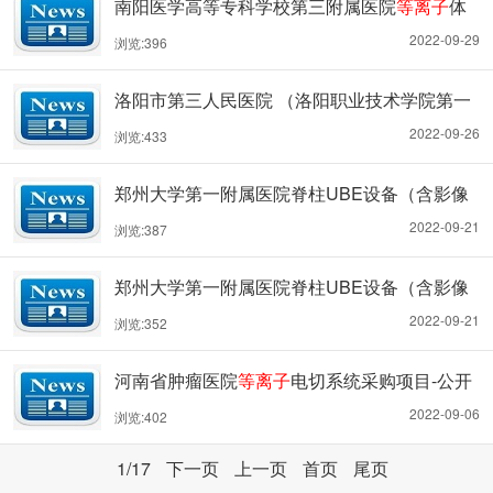
南阳医学高等专科学校第三附属医院
等离子
体
购项目-包2
空气消毒机采购项目 竞争性磋商公告
2022-09-29
浏览:396
洛阳市第三人民医院 （洛阳职业技术学院第一
附属医院）
等离子
电切环项目中标情况公示
2022-09-26
浏览:433
郑州大学第一附属医院脊柱UBE设备（含影像
系统、
等离子
射频手术系统、UBE专用工具、
2022-09-21
浏览:387
脊柱动力系统）采购项目公开招标公告
郑州大学第一附属医院脊柱UBE设备（含影像
系统、
等离子
射频手术系统、UBE专用工具、
2022-09-21
浏览:352
脊柱动力系统）采购项目公开招标公告
河南省肿瘤医院
等离子
电切系统采购项目-公开
招标公告
2022-09-06
浏览:402
1
/17
下一页
上一页
首页
尾页