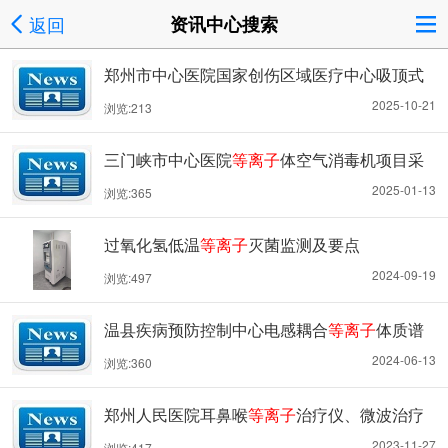
返回
资讯中心搜索
郑州市中心医院国家创伤区域医疗中心吸顶式
等离子
体空气消毒机等9种设备采购项目（三
2025-10-21
浏览:213
次）
三门峡市中心医院
等离子
体空气消毒机项目采
购公告
2025-01-13
浏览:365
过氧化氢低温
等离子
灭菌监测及要点
2024-09-19
浏览:497
温县疾病预防控制中心电感耦合
等离子
体质谱
仪采购项目招标公告
2024-06-13
浏览:360
郑州人民医院耳鼻喉
等离子
治疗仪、微波治疗
仪项目二轮比选公告
2023-11-27
浏览:417