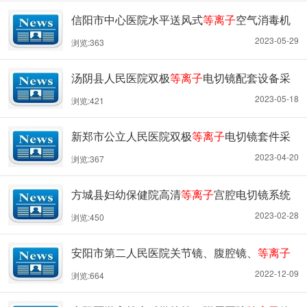
子
双极电刀电凝系统设备采购项目招标公告
信阳市中心医院水平送风式
等离子
空气消毒机
采购项目-公开招标公告
2023-05-29
浏览:363
汤阴县人民医院双极
等离子
电切镜配套设备采
购项目 单一来源论证公示
2023-05-18
浏览:421
新郑市公立人民医院双极
等离子
电切镜套件采
购项目竞争性询价公告
2023-04-20
浏览:367
方城县妇幼保健院高清
等离子
宫腔电切镜系统
和高清内窥镜摄像系统项目-公开招标公告
2023-02-28
浏览:450
安阳市第二人民医院关节镜、腹腔镜、
等离子
体手术系统（双极
等离子
电切镜）、放大型胃
2022-12-09
浏览:664
镜、鼻内窥镜高清影像系统、电子鼻咽喉镜采