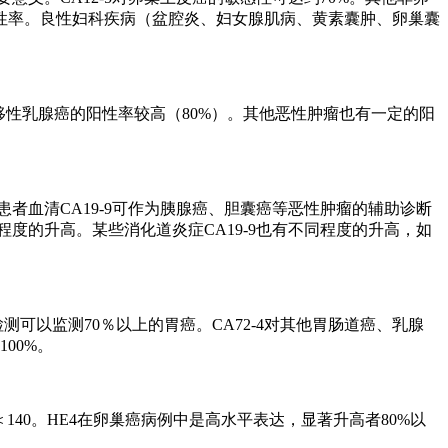
性率。良性妇科疾病（盆腔炎、妇女腺肌病、黄素囊肿、卵巢囊
转移性乳腺癌的阳性率较高（80%）。其他恶性肿瘤也有一定的阳
者血清CA19-9可作为胰腺癌、胆囊癌等恶性肿瘤的辅助诊断
度的升高。某些消化道炎症CA19-9也有不同程度的升高，如
检测可以监测70％以上的胃癌。CA72-4对其他胃肠道癌、乳腺
00%。
140。HE4在卵巢癌病例中是高水平表达，显著升高者80%以