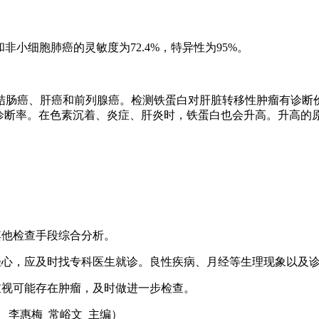
和非小细胞肺癌的灵敏度为72.4%，特异性为95%。
癌、肝癌和前列腺癌。检测铁蛋白对肝脏转移性肿瘤有诊断价值，
高诊断率。在色素沉着、炎症、肝炎时，铁蛋白也会升高。升高的
其他检查手段综合分析。
轻心，应及时找专科医生就诊。良性疾病、月经等生理现象以及
重视可能存在肿瘤，及时做进一步检查。
 李惠梅 常峪文 主编）