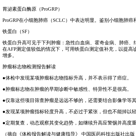
胃泌素蛋白酶原（ProGRP）
ProGRP在小细胞肺癌（SCLC）中表达明显。鉴别小细胞肺癌
铁蛋白（SF）
铁蛋白升高可见于下列肿瘤：急性白血病、霍奇金病、肺癌、结肠
在AFP测定值较低的情况下，可用铁蛋白测定值补充，以提
增多。
肿瘤标志物检测报告解读
●体检中发现某项肿瘤标志物指标升高，并不表示得了癌症。
●肿瘤标志物在肿瘤的早期诊断中敏感性、特异性不是很高。
●仅靠这些项目筛查肿瘤是远远不够的，还需要结合影像学等
●发现某项肿瘤指标轻度升高，不必过于紧张，但也不能掉以
●定期复查，动态观察其变化趋势，如继续升高应警惕并高度
（摘自《体检报告解读与健康指导》 中国医药科技出版社出版