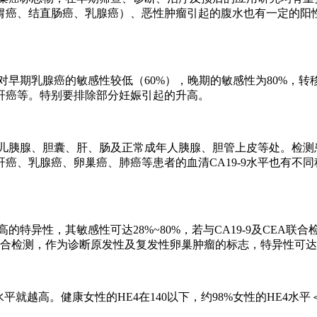
胃癌、结直肠癌、乳腺癌）、恶性肿瘤引起的腹水也有一定的阳
。对早期乳腺癌的敏感性较低（60%），晚期的敏感性为80%，
肝癌等。特别要排除部分妊娠引起的升高。
胎儿胰腺、胆囊、肝、肠及正常成年人胰腺、胆管上皮等处。检测患
、乳腺癌、卵巢癌、肺癌等患者的血清CA19-9水平也有不同程
的特异性，其敏感性可达28%~80%，若与CA19-9及CEA联合
-5联合检测，作为诊断原发性及复发性卵巢肿瘤的标志，特异性可达1
就越高。健康女性的HE4在140以下，约98%女性的HE4水平＜