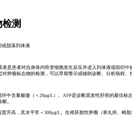
物检测
分泌或脱落到体液
者是患者对自身体内癌变细胞发生反应并进入到体液或组织中
过对肿瘤标志物的检测，可以早期警示或辅助诊断、分析病程、
含量极微（＜20μg/L）。AFP是诊断原发性肝癌的最佳标志物，诊
诊断。
度升高，其水平常＜300μg/L。生殖胚胎性肿瘤（睾丸癌、畸