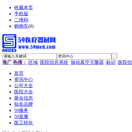
收藏本页
手机版
二维码
购物车
(
0
)
推广
热搜：
区域
医院信息系统
脉动真空灭菌器
标识
医院信
首页
资讯中心
公司大全
医院大全
展会信息
知名品牌
59服务
59直播
医工转化