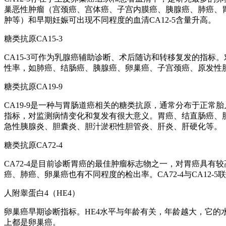
巢恶性肿瘤（宫颈癌、宫体癌、子宫内膜癌、胰腺癌、肺癌、
肿等）和早期妊娠可出现不同程度的血清CA12-5含量升高。
糖类抗原CA15-3
CA15-3可作为乳腺癌辅助诊断、术后随访和转移复发的指标
性率，如肺癌、结肠癌、胰腺癌、卵巢癌、子宫颈癌、原发性
糖类抗原CA19-9
CA19-9是一种与胃肠道癌相关的糖类抗原，通常分布于正常
指标，对监测病情变化和复发有很大意义。胃癌、结直肠癌、肝癌
急性胰腺炎、胆囊炎、胆汁淤积性胆管炎、肝炎、肝硬化等。
糖类抗原CA72-4
CA72-4是目前诊断胃癌的最佳肿瘤标志物之一，对胃癌具有较高
癌、肺癌、卵巢癌也有不同程度的检出率。CA72-4与CA12
人附睾蛋白4（HE4）
卵巢癌早期诊断指标。HE4水平与年龄有关，年龄越大，它的水平
上都是卵巢癌。