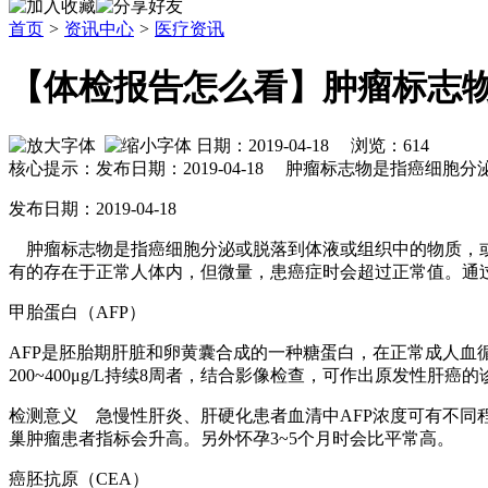
首页
>
资讯中心
>
医疗资讯
【体检报告怎么看】肿瘤标志
日期：2019-04-18 浏览：
614
核心提示：发布日期：2019-04-18 肿瘤标志物是指癌细胞
发布日期：2019-04-18
肿瘤标志物是指癌细胞分泌或脱落到体液或组织中的物质，或
有的存在于正常人体内，但微量，患癌症时会超过正常值。通
甲胎蛋白（AFP）
AFP是胚胎期肝脏和卵黄囊合成的一种糖蛋白，在正常成人血循环中
200~400μg/L持续8周者，结合影像检查，可作出原发性肝癌的
检测意义 急慢性肝炎、肝硬化患者血清中AFP浓度可有不同程
巢肿瘤患者指标会升高。另外怀孕3~5个月时会比平常高。
癌胚抗原（CEA）