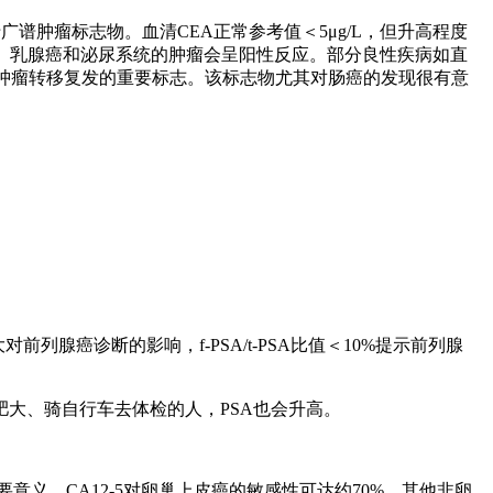
谱肿瘤标志物。血清CEA正常参考值＜5μg/L，但升高程度
、乳腺癌和泌尿系统的肿瘤会呈阳性反应。部分良性疾病如直
种肿瘤转移复发的重要标志。该标志物尤其对肠癌的发现很有意
列腺癌诊断的影响，f-PSA/t-PSA比值＜10%提示前列腺
大、骑自行车去体检的人，PSA也会升高。
义。CA12-5对卵巢上皮癌的敏感性可达约70%。其他非卵