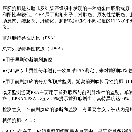
癌胚抗原是从胎儿及结肠癌组织中发现的一种糖蛋白胚胎抗原，在
和阳性率较低。CEA属于黏附分子，对肺癌、原发性结肠癌
肠息肉、结肠炎、肝硬化、肺部疾病也有不同程度的CEA水平
义。
前列腺特异性抗原（PSA）
总前列腺特异性抗原（t-PSA）
●用于早期诊断前列腺癌。
●对45岁以上男性每年进行一次血清PSA测定，来对前列腺癌
●用于前列腺癌的分期和预后监测。游离前列腺特异性抗原（f-P
临床监测游离PSA主要用于前列腺癌与前列腺增生的鉴别。单独使用
癌，f-PSA/t-PSA比值＞25%提示前列腺增生，其特异度达90
检测意义 在前列腺癌的诊断和监测上有重要意义，被认为是
糖类抗原CA12-5
CA12-5存在于上皮卵巢癌组织和患者血清中，是研究最多的