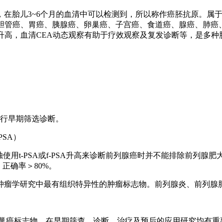
胎儿3~6个月的血清中可以检测到，所以称作癌胚抗原。属于广
、胆管癌、胃癌、胰腺癌、卵巢癌、子宫癌、食道癌、腺癌、肺癌
升高，血清CEA动态观察有助于疗效观察及复发诊断等，是多
进行早期筛选诊断。
SA）
t-PSA或f-PSA升高来诊断前列腺癌时并不能排除前列腺肥大对前
%，正确率＞80%。
肿瘤学研究中最有组织特异性的肿瘤标志物。前列腺炎、前列腺肥
卵巢癌标志物，在早期筛查、诊断、治疗及预后的应用研究均有重要意