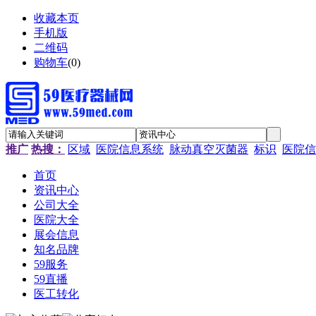
收藏本页
手机版
二维码
购物车
(
0
)
推广
热搜：
区域
医院信息系统
脉动真空灭菌器
标识
医院信
首页
资讯中心
公司大全
医院大全
展会信息
知名品牌
59服务
59直播
医工转化