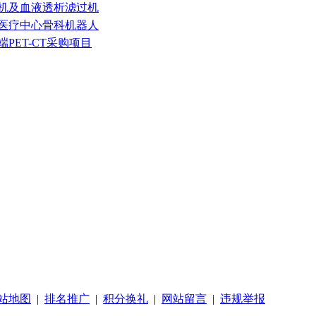
析机及血液透析滤过机
域医疗中心骨科机器人
PET-CT采购项目
站地图
|
排名推广
|
积分换礼
|
网站留言
|
违规举报